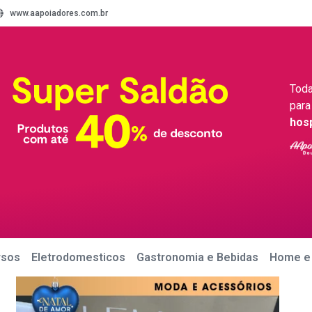
www.aapoiadores.com.br
Toda
para
hos
rsos
Eletrodomesticos
Gastronomia e Bebidas
Home e