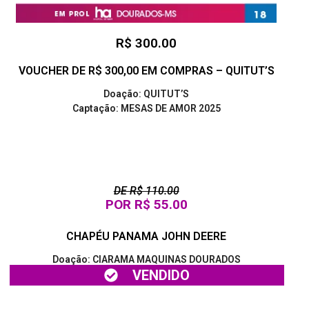
R$ 300.00
VOUCHER DE R$ 300,00 EM COMPRAS – QUITUT’S
Doação: QUITUT’S
Captação: MESAS DE AMOR 2025
DE R$ 110.00
POR R$ 55.00
CHAPÉU PANAMA JOHN DEERE
Doação: CIARAMA MAQUINAS DOURADOS
VENDIDO
Captação: MESAS DE AMOR 2025