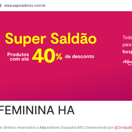
www.aapoiadores.com.br
Toda
para
hos
 FEMININA HA
s direitos reservados a AApoiadores Dourados-MS | Desenvolvido por
@2milpubl