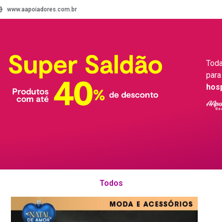
www.aapoiadores.com.br
Toda
para
hos
Todos