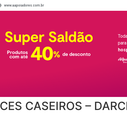
www.aapoiadores.com.br
Toda
para
hos
CES CASEIROS – DARC